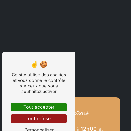
Ce site utilise des cookies
et vous donne le contrôle
sur ceux que vous
souhaitez activer
Tout accepter
Nos horaires d'ouvertures
Tout refuser
mardi
Du
au
vendredi:
09h00
12h00
De
à
et
Personnaliser